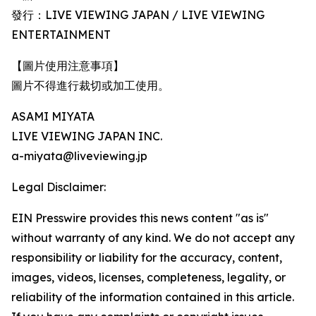
發行：LIVE VIEWING JAPAN / LIVE VIEWING
ENTERTAINMENT
【圖片使用注意事項】
圖片不得進行裁切或加工使用。
ASAMI MIYATA
LIVE VIEWING JAPAN INC.
a-miyata@liveviewing.jp
Legal Disclaimer:
EIN Presswire provides this news content "as is"
without warranty of any kind. We do not accept any
responsibility or liability for the accuracy, content,
images, videos, licenses, completeness, legality, or
reliability of the information contained in this article.