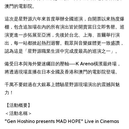
澳門的電影院。
這次是星野源六年來首度舉辦全國巡演，自開票以來熱度爆
棚，包含追加場在內的所有演出皆於開賣當日立即售罄。巡
演更進一步拓展至亞洲，先後於台北、上海、首爾舉行演
出，每一站都掀起熱烈迴響。觀眾與音樂媒體更一致盛讚，
認為這是「星野源職業生涯中完成度最高的巡演之一」。
備受日本與海外樂迷矚目的壓軸──K Arena橫濱最終場，
將透過現場直播在日本全國及香港和澳門的電影院登場。
千萬不要錯過在大銀幕上體驗星野源現場演出的震撼與魅
力！
【活動概要】
＜活動名稱＞
“Gen Hoshino presents MAD HOPE” Live in Cinemas