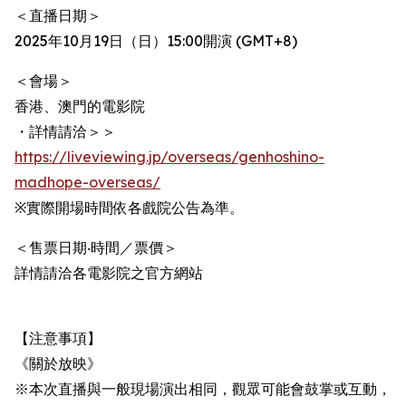
＜直播日期＞
2025年10月19日（日）15:00開演 (GMT+8)
＜會場＞
香港、澳門的電影院
・詳情請洽＞＞
https://liveviewing.jp/overseas/genhoshino-
madhope-overseas/
※實際開場時間依各戲院公告為準。
＜售票日期‧時間／票價＞
詳情請洽各電影院之官方網站
【注意事項】
《關於放映》
※本次直播與一般現場演出相同，觀眾可能會鼓掌或互動，